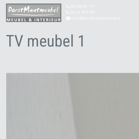
055 84 35 117
06 23 76 5736
info@dorstmaatmeubel.nl
TV meubel 1