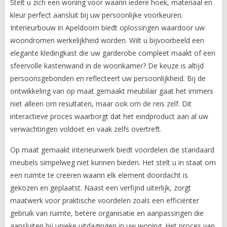
Stelt u zich een woning voor waarin iedere hoek, materiaal en
kleur perfect aansluit bij uw persoonlijke voorkeuren.
Interieurbouw in Apeldoorn biedt oplossingen waardoor uw
woondromen werkelijkheid worden. Wilt u bijvoorbeeld een
elegante kledingkast die uw garderobe compleet maakt of een
sfeervolle kastenwand in de woonkamer? De keuze is altijd
persoonsgebonden en reflecteert uw persoonlijkheid. Bij de
ontwikkeling van op maat gemaakt meubilair gaat het immers
niet alleen om resultaten, maar ook om de reis zelf. Dit
interactieve proces waarborgt dat het eindproduct aan al uw
verwachtingen voldoet en vaak zelfs overtreft.
Op maat gemaakt interieurwerk biedt voordelen die standaard
meubels simpelweg niet kunnen bieden. Het stelt u in staat om
een ruimte te creëren waarin elk element doordacht is
gekozen en geplaatst. Naast een verfijnd uiterlijk, zorgt
maatwerk voor praktische voordelen zoals een efficiënter
gebruik van ruimte, betere organisatie en aanpassingen die
aansluiten bij unieke uitdagingen in uw woning. Het proces van