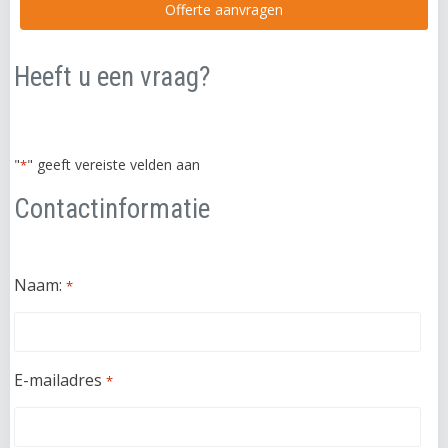
meubelstuk. Enkele veelvoorkomende materialen zijn
Offerte aanvragen
hout, MDF, multiplex en metaal. Daarnaast worden ook
steen, glas, kunststof en stoffen gebruikt. De keuze van
Heeft u een vraag?
materialen hangt af van de stijl, duurzaamheid,
functionaliteit en budget van het project.
"
" geeft vereiste velden aan
*
Contactinformatie
Naam:
*
E-mailadres
*